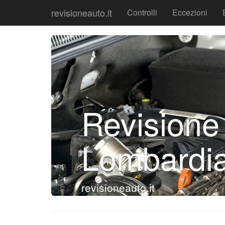
revisioneauto.it
Controlli
Eccezioni
Revisione
Lombardi
revisioneauto.it